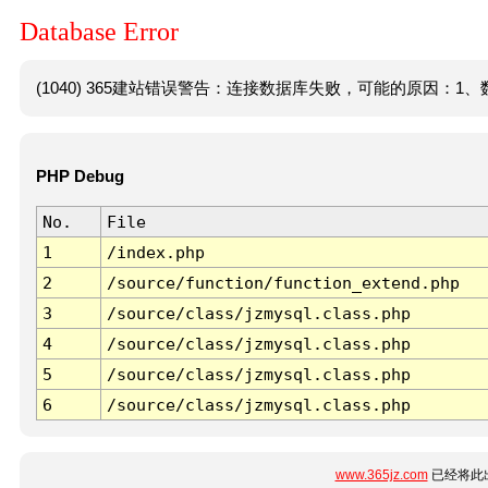
Database Error
(1040) 365建站错误警告：连接数据库失败，可能的原因：1、数
PHP Debug
No.
File
1
/index.php
2
/source/function/function_extend.php
3
/source/class/jzmysql.class.php
4
/source/class/jzmysql.class.php
5
/source/class/jzmysql.class.php
6
/source/class/jzmysql.class.php
www.365jz.com
已经将此