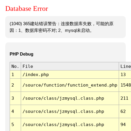
Database Error
(1040) 365建站错误警告：连接数据库失败，可能的原
因：1、数据库密码不对; 2、mysql未启动。
PHP Debug
No.
File
Line
1
/index.php
13
2
/source/function/function_extend.php
1548
3
/source/class/jzmysql.class.php
211
4
/source/class/jzmysql.class.php
62
5
/source/class/jzmysql.class.php
94