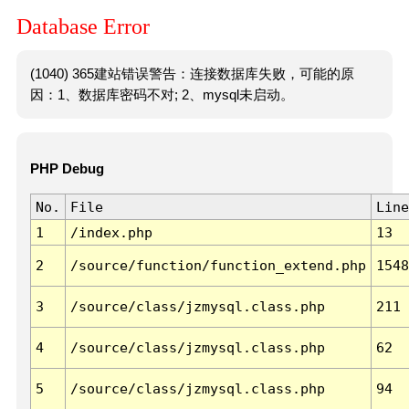
Database Error
(1040) 365建站错误警告：连接数据库失败，可能的原
因：1、数据库密码不对; 2、mysql未启动。
PHP Debug
No.
File
Line
1
/index.php
13
2
/source/function/function_extend.php
1548
3
/source/class/jzmysql.class.php
211
4
/source/class/jzmysql.class.php
62
5
/source/class/jzmysql.class.php
94