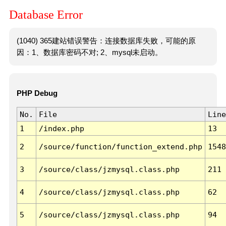
Database Error
(1040) 365建站错误警告：连接数据库失败，可能的原
因：1、数据库密码不对; 2、mysql未启动。
PHP Debug
No.
File
Line
1
/index.php
13
2
/source/function/function_extend.php
1548
3
/source/class/jzmysql.class.php
211
4
/source/class/jzmysql.class.php
62
5
/source/class/jzmysql.class.php
94