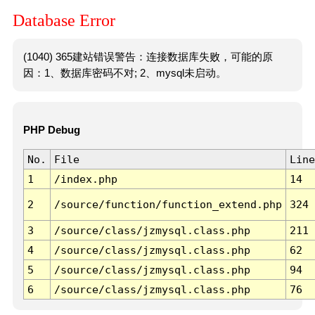
Database Error
(1040) 365建站错误警告：连接数据库失败，可能的原
因：1、数据库密码不对; 2、mysql未启动。
PHP Debug
No.
File
Line
1
/index.php
14
2
/source/function/function_extend.php
324
3
/source/class/jzmysql.class.php
211
4
/source/class/jzmysql.class.php
62
5
/source/class/jzmysql.class.php
94
6
/source/class/jzmysql.class.php
76