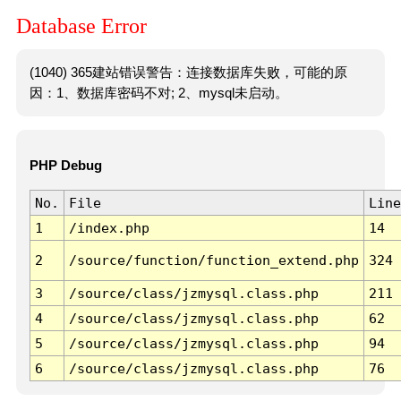
Database Error
(1040) 365建站错误警告：连接数据库失败，可能的原
因：1、数据库密码不对; 2、mysql未启动。
PHP Debug
No.
File
Line
1
/index.php
14
2
/source/function/function_extend.php
324
3
/source/class/jzmysql.class.php
211
4
/source/class/jzmysql.class.php
62
5
/source/class/jzmysql.class.php
94
6
/source/class/jzmysql.class.php
76