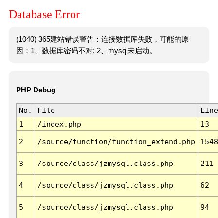
Database Error
(1040) 365建站错误警告：连接数据库失败，可能的原
因：1、数据库密码不对; 2、mysql未启动。
PHP Debug
No.
File
Line
1
/index.php
13
2
/source/function/function_extend.php
1548
3
/source/class/jzmysql.class.php
211
4
/source/class/jzmysql.class.php
62
5
/source/class/jzmysql.class.php
94